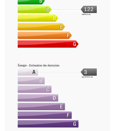
122
kWh/m².an
Énergie - Estimation des émissions
3
kg CO2/m².an