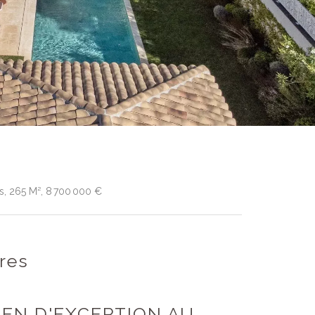
es, 265 M², 8 700 000 €
res
BIEN D'EXCEPTION AU