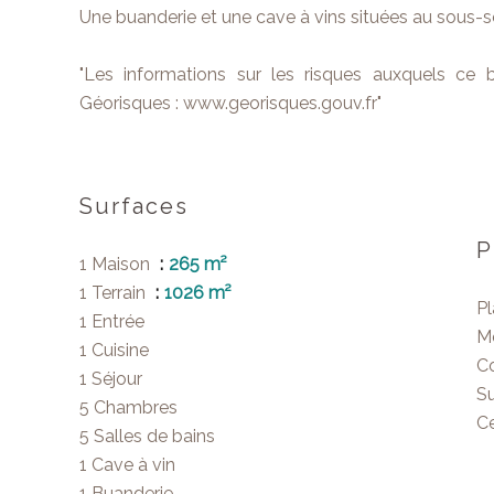
Une buanderie et une cave à vins situées au sous-s
"Les informations sur les risques auxquels ce b
Géorisques : www.georisques.gouv.fr"
Surfaces
P
1 Maison
265 m²
1 Terrain
1026 m²
P
1 Entrée
M
1 Cuisine
C
1 Séjour
S
5 Chambres
Ce
5 Salles de bains
1 Cave à vin
1 Buanderie