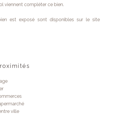
ol viennent compléter ce bien.
ien est exposé sont disponibles sur le site
roximités
lage
er
ommerces
upermarché
ntre ville