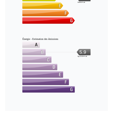
kWh/m².an
Énergie - Estimation des émissions
5.9
kg CO2/m².an