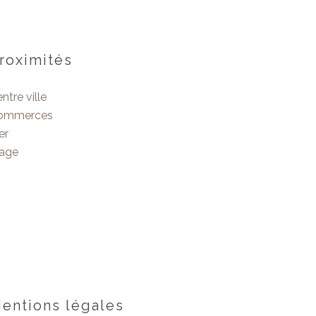
roximités
ntre ville
ommerces
er
lage
entions légales